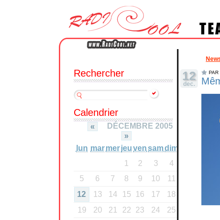
New
Rechercher
12
PAR 
Mêm
dec.
Calendrier
DÉCEMBRE 2005
«
»
lun
mar
mer
jeu
ven
sam
dim
1
2
3
4
5
6
7
8
9
10
11
12
13
14
15
16
17
18
19
20
21
22
23
24
25