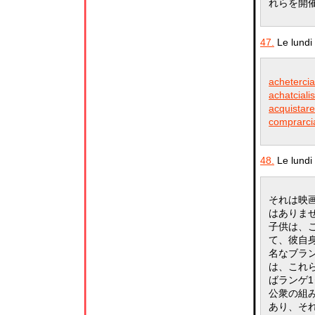
れらを開
47.
Le lundi 
achetercia
achatciali
acquistarec
comprarcia
48.
Le lundi 
それは映
はありませ
子供は、
て、彼自
名なブラ
は、これ
ばランゲ
公衆の組
あり、それ