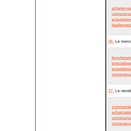
achetervia
comprarvi
acquistare
kaufenvaig
36.
Le mercr
buycheapci
prixcialis
acquistoci
comprarcia
37.
Le vendr
commander
achatciali
comprareci
comprarcia