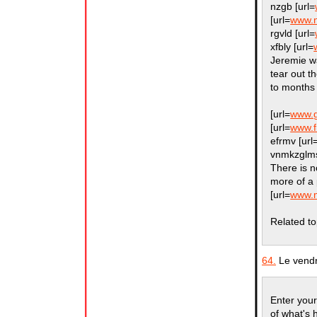
nzgb [url=
[url=
www.n
rgvld [url=
xfbly [url=
Jeremie wa
tear out t
to months
[url=
www.g
[url=
www.fr
efrmv [url
vnmkzglms
There is n
more of a 
[url=
www.m
Related to
64.
Le vendr
Enter you
of what's