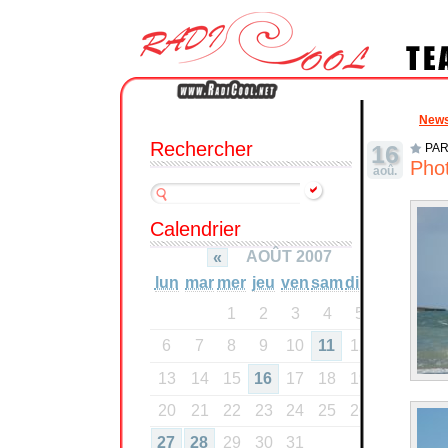
New
Rechercher
16
PAR
Phot
aoû.
Calendrier
AOÛT 2007
«
lun
mar
mer
jeu
ven
sam
dim
1
2
3
4
5
6
7
8
9
10
11
12
13
14
15
16
17
18
19
20
21
22
23
24
25
26
27
28
29
30
31