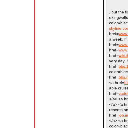
, but the 
ekingwolfc
color=bla
skyline.co
href=
www.e
a week. If 
href=
www.
href=
www.
href=
wiki.
very day. 
href=
bbs.
color=bla
href=
bbs.
<a href=
b
able cruis
href=
vadel
</a> <a hr
</a> <a hr
resents a
href=
job.i
</a> <a hr
color=blac