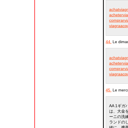
achatviag
achetervia
comprarvi
viagraacqui
44.
Le diman
achatviag
achetervia
comprarvi
viagraacqui
45.
Le mercr
AA 1ギ
は、大金
ーニの洗
ランドの
緒に、携