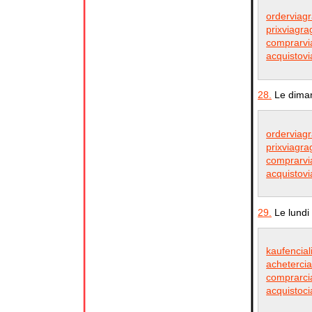
orderviagr
prixviagr
comprarvi
acquistovi
28.
Le diman
orderviagr
prixviagr
comprarvi
acquistovi
29.
Le lundi
kaufencial
achetercia
comprarcia
acquistoci