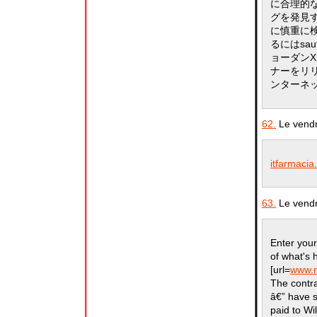
に合理的
グを発見
に慎重に
るにはsa
ョーダンX
ナーをリ
ンターネ
62.
Le vendr
itfarmacia
63.
Le vendr
Enter you
of what's
[url=
www.n
The contr
â€” have 
paid to Wi