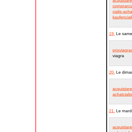
acquistare
comprarci
cialis-acha
kaufencial
19.
Le samed
prixviagra
viagra
20.
Le diman
acquistare
achatciali
21.
Le mardi
acquistare