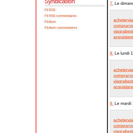
Syndication
7.
Le dimanc
Fil RSS
Fil RSS commentaires
achetervia
Fil Atom
comprarvi
Fil Atom commentaires
viagrabest
acquistare
8.
Le lundi 
achetervia
comprarvi
viagrabest
acquistare
9.
Le mardi 
achetervia
comprarvi
viagrabest