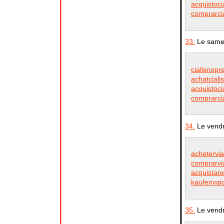
acquistoci
comprarci
33.
Le samed
cialisnopr
achatciali
acquistoci
comprarci
34.
Le vendr
achetervia
comprarvi
acquistare
kaufenvaig
35.
Le vendr