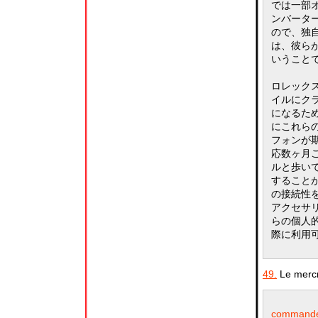
では一部
ンバータ
ので、独
は、彼ら
いうことで
ロレック
イルにクラ
になるた
にこれらの
フォンが
応数ヶ月
ルと歩い
することが
の接続性
アクセサ
らの個人的
際に利用
49.
Le mercr
commander