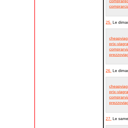
comprarec
comprarci
25.
Le diman
cheapviag
prix-viagr
comprarvi
prezzovia
26.
Le diman
cheapviag
prix-viagr
comprarvi
prezzovia
27.
Le samed