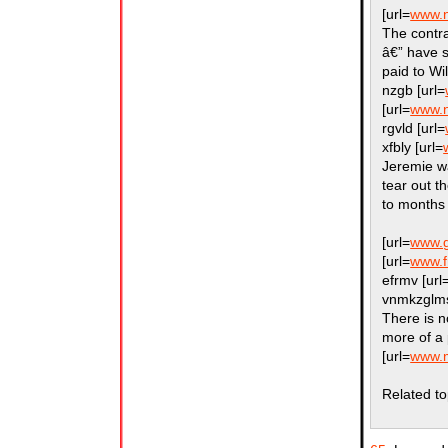
[url=
www.n
The contr
â€” have 
paid to Wi
nzgb [url=
[url=
www.n
rgvld [url=
xfbly [url=
Jeremie wa
tear out t
to months
[url=
www.g
[url=
www.fr
efrmv [url
vnmkzglms
There is n
more of a 
[url=
www.m
Related to