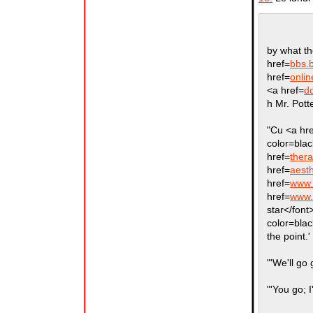
by what th
href=
bbs.
href=
onli
<a href=
d
h Mr. Pott
"Cu <a hr
color=bla
href=
thera
href=
aesth
href=
www.
href=
www.
star</font
color=bla
the point.'
"'We'll go 
"'You go; I'