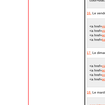
color=bla
16.
Le vendr
<a href=
v
<a href=
v
<a href=
ac
<a href=
ka
17.
Le diman
<a href=
ci
<a href=
ac
<a href=
c
<a href=
ac
18.
Le mardi