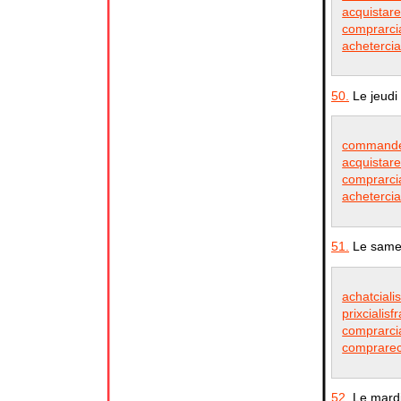
acquistarec
comprarcia
achetercia
50.
Le jeudi
commander
acquistarec
comprarcia
achetercia
51.
Le samed
achatciali
prixcialisf
comprarcia
comprarecia
52.
Le mardi