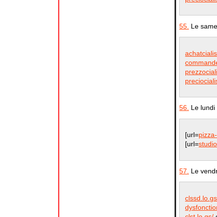
55.
Le samed
achatciali
commanderc
prezzocial
preciocial
56.
Le lundi
[url=
pizza
[url=
studi
57.
Le vendre
clssd.lo.gs
dysfonction
clst.lo.gs/
c