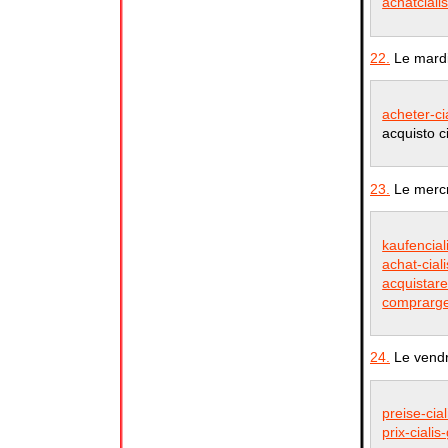
achatciali
22.
Le mardi
acheter-ci
acquisto c
23.
Le mercr
kaufencial
achat-cial
acquistare-
comprargen
24.
Le vendr
preise-cial
prix-cialis