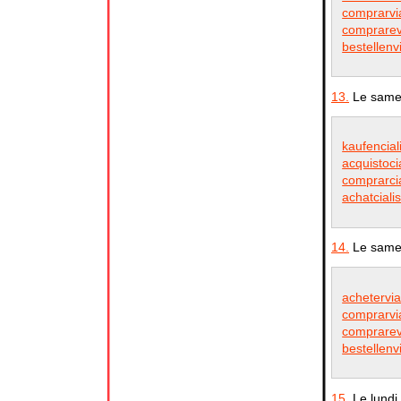
comprarvia
comprarevi
bestellenv
13.
Le samed
kaufencial
acquistocia
comprarcia
achatciali
14.
Le samed
achetervia
comprarvia
comprarevi
bestellenv
15.
Le lundi