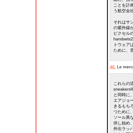
ことを計
う航空会
それはサン
の紫外線か
ピクセル
hands
トウェア
ために、
46.
Le mercr
これらの
sneak
と同時に
エアジョ
きるもちろ
つために
ソール異
供し始め
外出ラッ