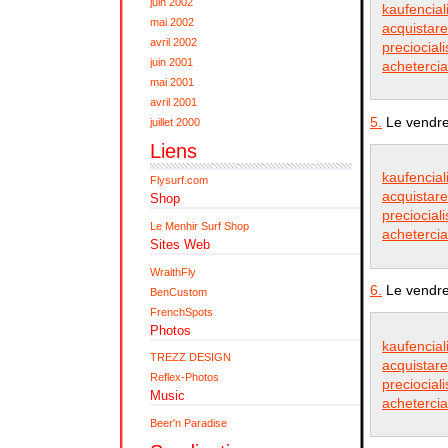
juin 2002
kaufencial
mai 2002
acquistare
avril 2002
preciocial
juin 2001
achetercia
mai 2001
avril 2001
5.
Le vendre
juillet 2000
Liens
kaufencial
Flysurf.com
acquistare
Shop
preciocial
Le Menhir Surf Shop
achetercia
Sites Web
WraithFly
6.
Le vendre
BenCustom
FrenchSpots
Photos
kaufencial
TREZZ DESIGN
acquistare
Reflex-Photos
preciocial
Music
achetercia
Beer'n Paradise