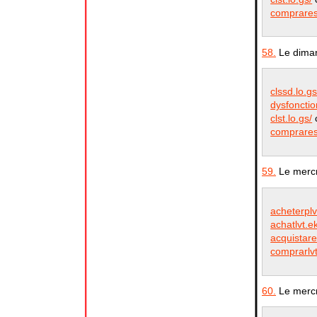
comprares
58.
Le diman
clssd.lo.gs
dysfonction
clst.lo.gs/
c
comprares
59.
Le mercre
acheterplv
achatlvt.e
acquistare
comprarlvt
60.
Le mercr