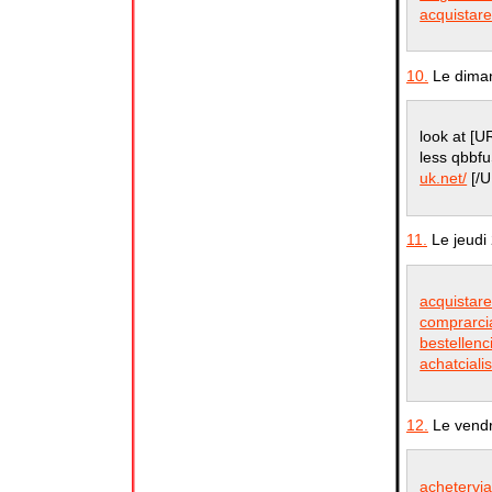
acquistare
10.
Le diman
look at [
less qbbf
uk.net/
[/U
11.
Le jeudi
acquistarec
comprarci
bestellenc
achatciali
12.
Le vendr
achetervia