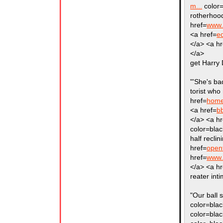
m...
color=
rotherhood
href=
www.
<a href=
e
</a> <a hr
</a>
get Harry 
"'She's ba
torist who
href=
home
<a href=
b
</a> <a hr
color=bla
half recli
href=
open
href=
www.q
</a> <a hr
reater inti
"Our ball 
color=bla
color=bla