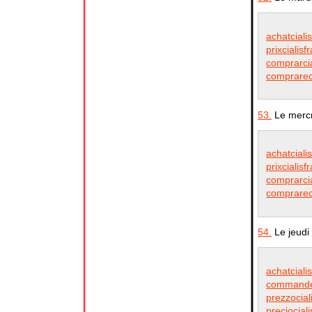
achatciali
prixcialisf
comprarcia
comprarecia
53.
Le mercr
achatciali
prixcialisf
comprarcia
comprarecia
54.
Le jeudi
achatciali
commanderc
prezzocial
preciocial