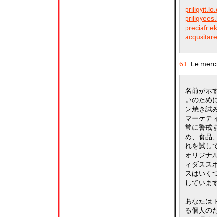
priligyit.lo
priligyees.
preciafr.e
acqusitarel
61.
Le mercr
名前が示
いのため
ン焼き試
マーケテ
常に警戒
め、食品
れを試し
オリジナ
ィダスス
スはいく
していま
あなたは
る個人の